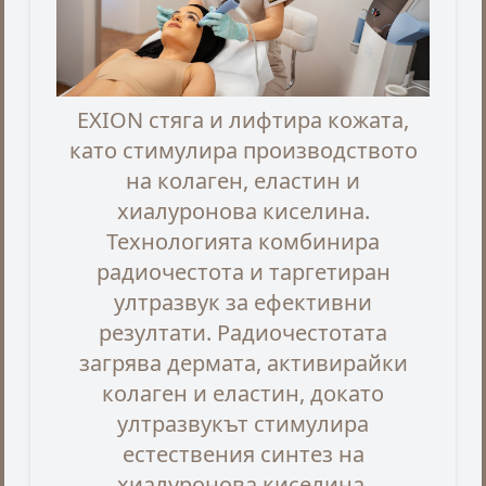
EXION стяга и лифтира кожата,
като стимулира производството
на колаген, еластин и
хиалуронова киселина.
Технологията комбинира
радиочестота и таргетиран
ултразвук за ефективни
резултати. Радиочестотата
загрява дермата, активирайки
колаген и еластин, докато
ултразвукът стимулира
естествения синтез на
хиалуронова киселина.