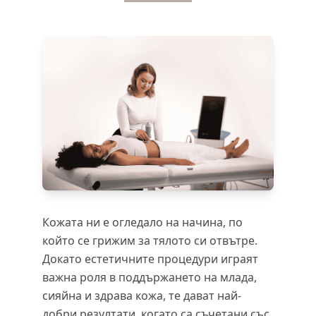
Кожата ни е огледало на начина, по
който се грижим за тялото си отвътре.
Докато естетичните процедури играят
важна роля в поддържането на млада,
сияйна и здрава кожа, те дават най-
добри резултати, когато са съчетани със