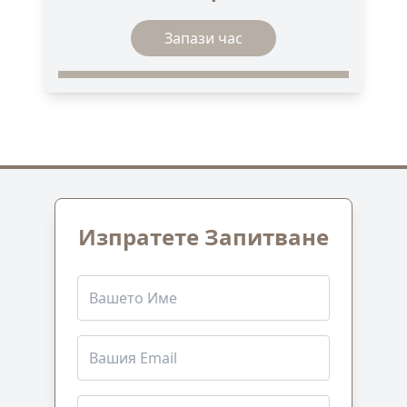
Запази час
Изпратете Запитване